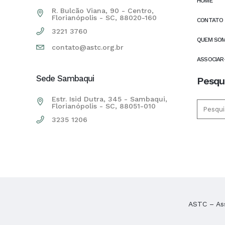
HOME
R. Bulcão Viana, 90 - Centro,
Florianópolis - SC, 88020-160
CONTATO
3221 3760
QUEM SO
contato@astc.org.br
ASSOCIAR
Sede Sambaqui
Pesqu
Estr. Isid Dutra, 345 - Sambaqui,
Florianópolis - SC, 88051-010
3235 1206
ASTC – Ass