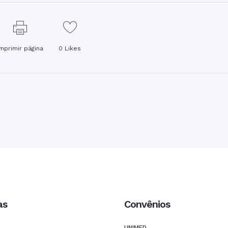
Imprimir página
0
Likes
as
Convênios
UNIMED