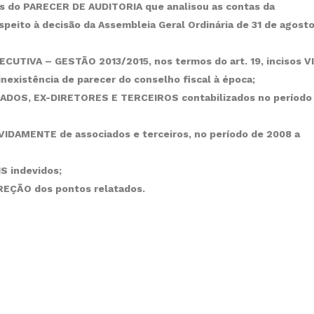
s do PARECER DE AUDITORIA que analisou as contas da
peito à decisão da Assembleia Geral Ordinária de 31 de agost
UTIVA – GESTÃO 2013/2015, nos termos do art. 19, incisos VI
inexistência de parecer do conselho fiscal à época;
IADOS, EX-DIRETORES E TERCEIROS contabilizados no período
DAMENTE de associados e terceiros, no período de 2008 a
 indevidos;
ÇÃO dos pontos relatados.