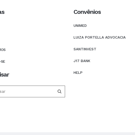
as
Convênios
UNIMED
LUIZA PORTELLA ADVOCACIA
SANTINVEST
MOS
J17 BANK
-SE
HELP
isar