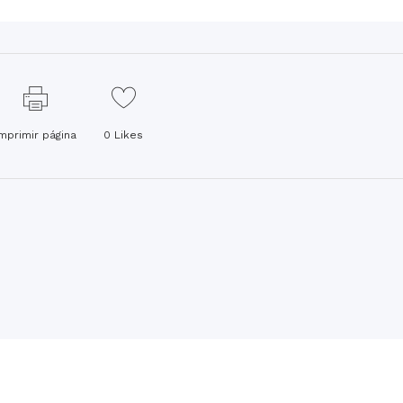
Imprimir página
0
Likes