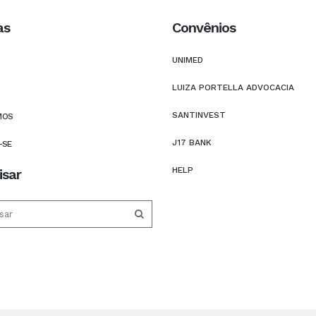
as
Convênios
UNIMED
LUIZA PORTELLA ADVOCACIA
SANTINVEST
MOS
J17 BANK
-SE
HELP
isar