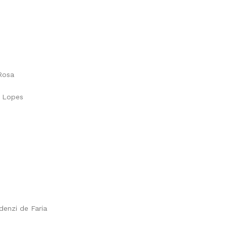
 Rosa
s Lopes
denzi de Faria