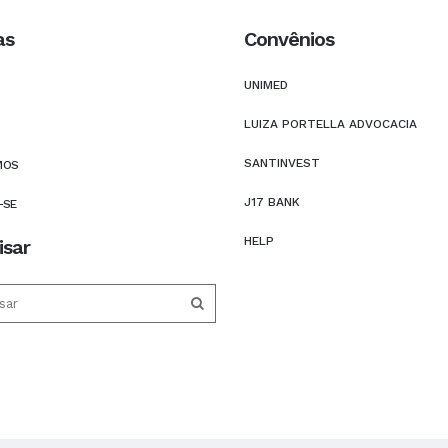
as
Convênios
UNIMED
LUIZA PORTELLA ADVOCACIA
SANTINVEST
MOS
J17 BANK
-SE
HELP
isar