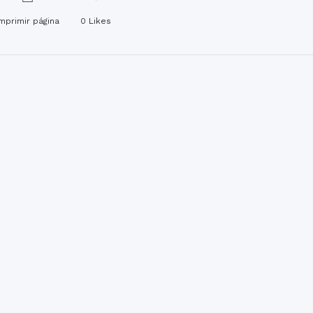
Imprimir página
0
Likes