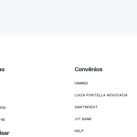
as
Convênios
UNIMED
LUIZA PORTELLA ADVOCACIA
SANTINVEST
MOS
J17 BANK
-SE
HELP
isar