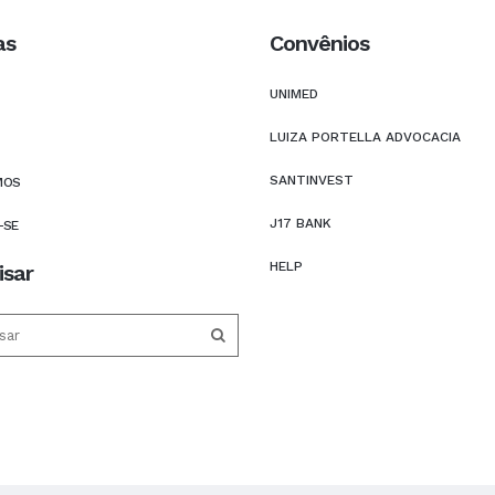
as
Convênios
UNIMED
LUIZA PORTELLA ADVOCACIA
SANTINVEST
MOS
J17 BANK
-SE
HELP
isar