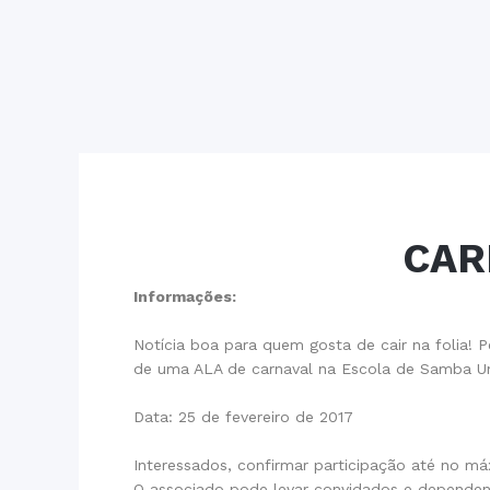
CAR
Informações:
Notícia boa para quem gosta de cair na folia! P
de uma ALA de carnaval na Escola de Samba Un
Data: 25 de fevereiro de 2017
Interessados, confirmar participação até no má
O associado pode levar convidados e dependen