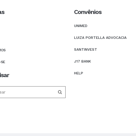
as
Convênios
UNIMED
LUIZA PORTELLA ADVOCACIA
SANTINVEST
MOS
J17 BANK
-SE
HELP
isar