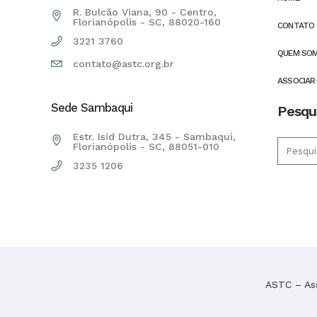
R. Bulcão Viana, 90 - Centro,
Florianópolis - SC, 88020-160
CONTATO
3221 3760
QUEM SO
contato@astc.org.br
ASSOCIAR
Sede Sambaqui
Pesqu
Estr. Isid Dutra, 345 - Sambaqui,
Florianópolis - SC, 88051-010
3235 1206
ASTC – Ass