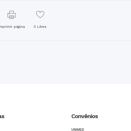
Imprimir página
0
Likes
as
Convênios
UNIMED