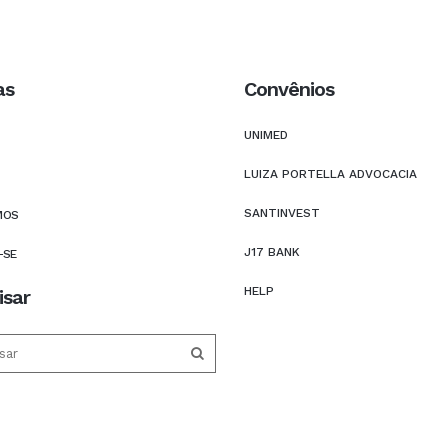
as
Convênios
UNIMED
LUIZA PORTELLA ADVOCACIA
SANTINVEST
MOS
J17 BANK
-SE
HELP
isar