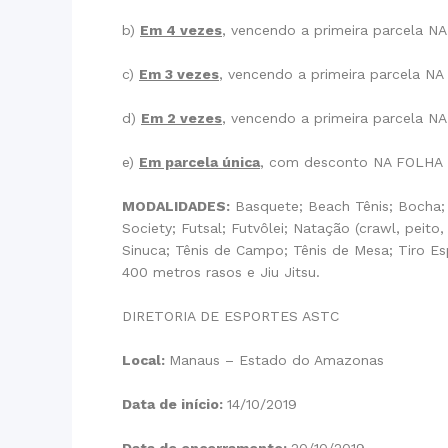
b)
Em 4 vezes
, vencendo a primeira parcela 
c)
Em 3 vezes
, vencendo a primeira parcela 
d)
Em 2 vezes
, vencendo a primeira parcela 
e)
Em parcela única
, com desconto NA FOLHA
MODALIDADES:
Basquete; Beach Tênis; Bocha; 
Society; Futsal; Futvôlei; Natação (crawl, peit
Sinuca; Tênis de Campo; Tênis de Mesa; Tiro Espo
400 metros rasos e Jiu Jitsu.
DIRETORIA DE ESPORTES ASTC
Local:
Manaus – Estado do Amazonas
Data de início:
14/10/2019
Data de encerramento:
20/10/2019