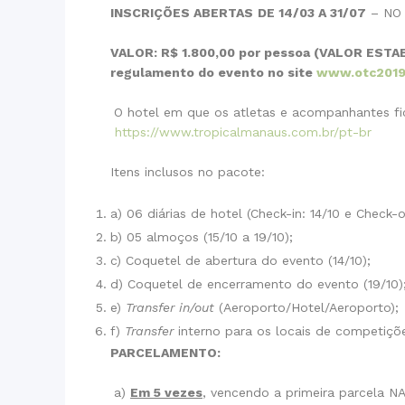
INSCRIÇÕES ABERTAS
DE 14/03 A 31/07
– NO 
VALOR: R$ 1.800,00 por pessoa
(VALOR ESTA
regulamento do evento no site
www.otc2019
O hotel em que os atletas e acompanhantes fi
https://www.tropicalmanaus.com.br/pt-br
Itens inclusos no pacote:
a) 06 diárias de hotel (Check-in: 14/10 e Check
b) 05 almoços (15/10 a 19/10);
c) Coquetel de abertura do evento (14/10);
d) Coquetel de encerramento do evento (19/10)
e)
Transfer in/out
(Aeroporto/Hotel/Aeroporto);
f)
Transfer
interno para os locais de competiçõ
PARCELAMENTO:
a)
Em 5 vezes
, vencendo a primeira parcela 