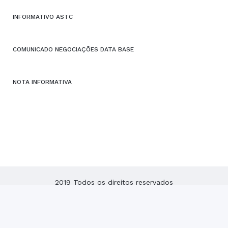
INFORMATIVO ASTC
COMUNICADO NEGOCIAÇÕES DATA BASE
NOTA INFORMATIVA
2019 Todos os direitos reservados
ASTC – Associação dos Servidores do Tribunal de Contas
do Estado de Santa Catarina
Desenvolvido por:
Conecta Nuvem