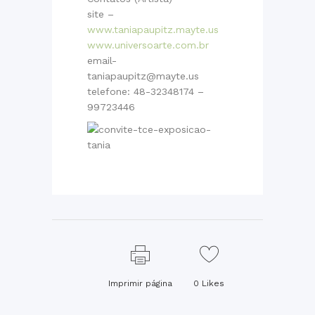
site –
www.taniapaupitz.mayte.us
www.universoarte.com.br
email-
taniapaupitz@mayte.us
telefone: 48-32348174 –
99723446
Imprimir página
0
Likes