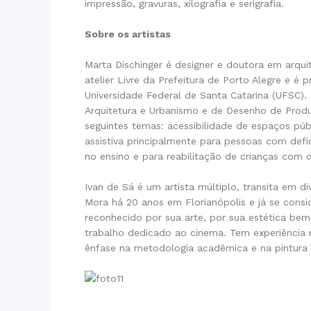
impressão, gravuras, xilografia e serigrafia.
Sobre os artistas
Marta Dischinger é designer e doutora em arquite
atelier Livre da Prefeitura de Porto Alegre e 
Universidade Federal de Santa Catarina (UFSC).
Arquitetura e Urbanismo e de Desenho de Prod
seguintes temas: acessibilidade de espaços púb
assistiva principalmente para pessoas com defi
no ensino e para reabilitação de crianças com d
Ivan de Sá é um artista múltiplo, transita em di
Mora há 20 anos em Florianópolis e já se consid
reconhecido por sua arte, por sua estética bem
trabalho dedicado ao cinema. Tem experiência n
ênfase na metodologia acadêmica e na pintura b