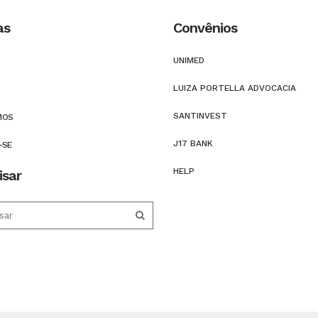
as
Convênios
UNIMED
LUIZA PORTELLA ADVOCACIA
SANTINVEST
MOS
J17 BANK
-SE
HELP
isar